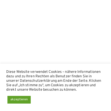
i
g
a
t
i
o
n
Diese Website verwendet Cookies – nähere Informationen
dazu und zu Ihren Rechten als Benutzer finden Sie in
unserer Datenschutzerklärung am Ende der Seite. Klicken
Sie auf „Ich stimme zu“, um Cookies zu akzeptieren und
direkt unsere Website besuchen zu können.
akzeptieren
© 2026
MH-6 | Web-Anwendungen und Smartphone-Apps
Impressum